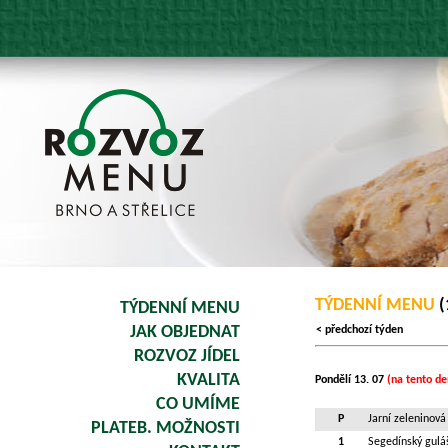
TÝDENNÍ MENU
(
TÝDENNÍ MENU
JAK OBJEDNAT
< předchozí týden
ROZVOZ JÍDEL
KVALITA
Pondělí 13. 07
(na tento de
CO UMÍME
P
Jarní zeleninová 
PLATEB. MOŽNOSTI
1
Segedínský guláš