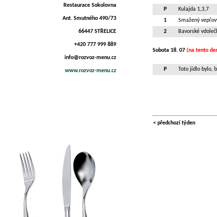
Restaurace Sokolovna
P
Kulajda 1,3,7
Ant. Smutného 490/73
1
Smažený vepřový
66447 STŘELICE
2
Bavorské vdolečk
+420 777 999 889
Sobota 18. 07
(na tento de
info@rozvoz-menu.cz
P
Toto jídlo bylo,
www.rozvoz-menu.cz
< předchozí týden