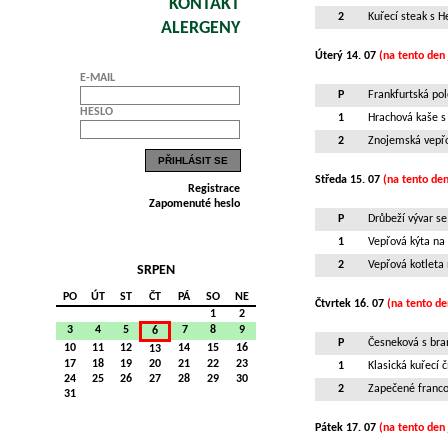
KONTAKT
2
Kuřecí steak s 
ALERGENY
Úterý 14. 07
(na tento den 
E-MAIL
P
Frankfurtská pol
HESLO
1
Hrachová kaše s 
2
Znojemská vepřo
Středa 15. 07
(na tento den
Registrace
Zapomenuté heslo
P
Drůbeží vývar se
1
Vepřová kýta na 
2
Vepřová kotleta
SRPEN
PO
ÚT
ST
ČT
PÁ
SO
NE
Čtvrtek 16. 07
(na tento de
1
2
3
4
5
7
8
9
6
P
Česneková s br
10
11
12
14
15
16
13
17
18
19
20
21
22
23
1
Klasická kuřecí 
24
25
26
27
28
29
30
2
Zapečené franco
31
Pátek 17. 07
(na tento den 